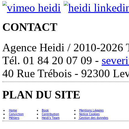
CONTACT
Agence Heidi / 2010-2026 T
Tél. 01 84 20 07 09 -
sever
40 Rue Trébois - 92300 Lev
PLAN DU SITE
Home
Book
Mentions Légales
Conviction
Contribution
Notice Cookies
Métiers
Heidi's Team
Gestion des données