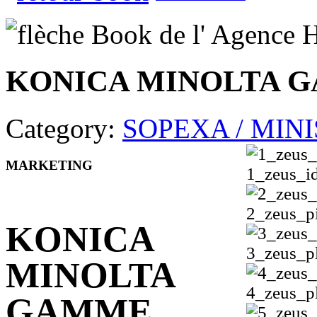
KONICA MINOLTA 
Category:
SOPEXA / MIN
MARKETING
1_zeus_id
2_zeus_p
KONICA
3_zeus_pl
MINOLTA
4_zeus_pl
GAMME